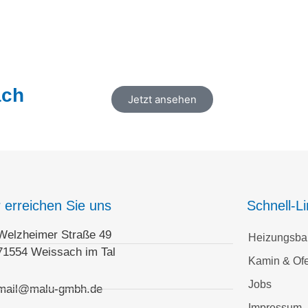
ach
Jetzt ansehen
r erreichen Sie uns
Schnell-L
Welzheimer Straße 49
Heizungsba
71554 Weissach im Tal
Kamin & Of
Jobs
mail@malu-gmbh.de
Impressum