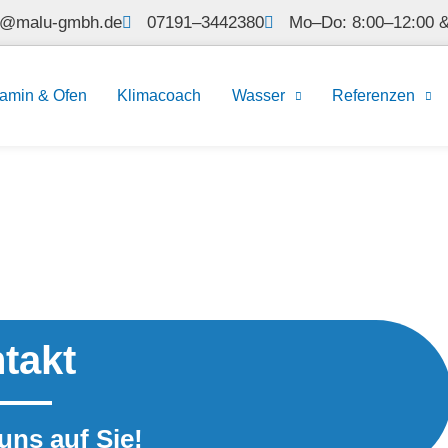
l@malu-gmbh.de
07191–3442380
Mo–Do: 8:00–12:00 &
amin & Ofen
Klimacoach
Wasser
Referenzen
takt
uns auf Sie!