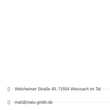
Welzheimer Straße 49, 71554 Weissach im Tal
mail@malu-gmbh.de