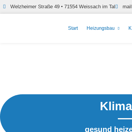
Welzheimer Straße 49 • 71554 Weissach im Tal
mai
Start
Heizungsbau
K
Klim
gesund heiz