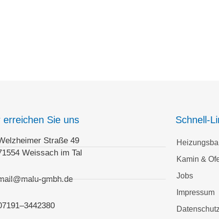
r erreichen Sie uns
Schnell-L
Welzheimer Straße 49
Heizungsba
71554 Weissach im Tal
Kamin & Of
Jobs
mail@malu-gmbh.de
Impressum
07191–3442380
Datenschut