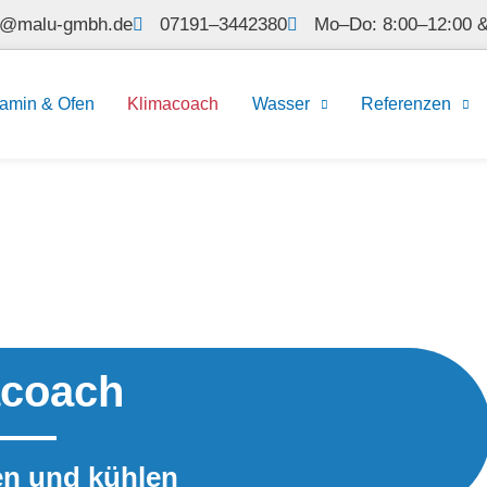
l@malu-gmbh.de
07191–3442380
Mo–Do: 8:00–12:00 &
amin & Ofen
Klimacoach
Wasser
Referenzen
acoach
en und kühlen